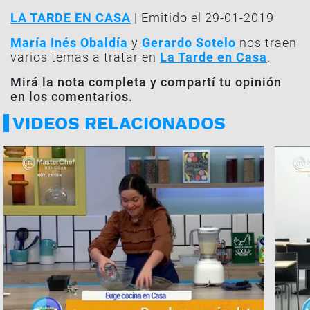
LA TARDE EN CASA
| Emitido el 29-01-2019
María Inés Obaldía
y
Gerardo Sotelo
nos traen
varios temas a tratar en
La Tarde en Casa
.
Mirá la nota completa y compartí tu opinión
en los comentarios.
VIDEOS RELACIONADOS