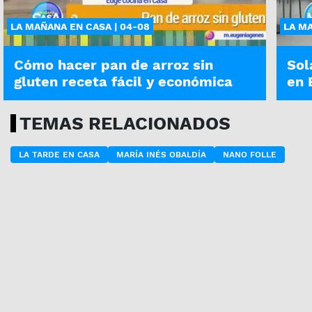
LA MAÑANA EN CASA | 04-08
LA MA
Cómo hacer pan de arroz sin
Sol
gluten receta fácil y económica
en 
TEMAS RELACIONADOS
LA TARDE EN CASA
MARÍA INÉS OBALDÍA
NANO FOLLE