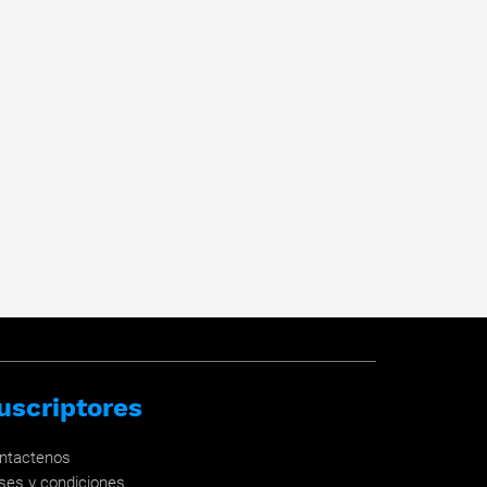
uscriptores
ntactenos
ses y condiciones