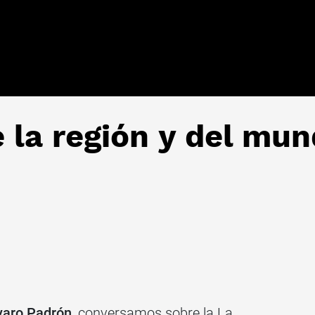
e la región y del mu
varo Padrón
, conversamos sobre la La