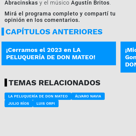
Abracinskas
y el músico
Agustín Britos
.
Mirá el programa completo y compartí tu
opinión en los comentarios.
CAPÍTULOS ANTERIORES
PROGRAMA COMPLETO
PROG
¡Cerramos el 2023 en LA
¡Mi
PELUQUERÍA DE DON MATEO!
Gon
DO
TEMAS RELACIONADOS
LA PELUQUERÍA DE DON MATEO
ÁLVARO NAVIA
JULIO RÍOS
LUIS ORPI