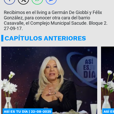
Recibimos en el living a Germán De Giobbi y Félix
González, para conocer otra cara del barrio
Casavalle, el Complejo Municipal Sacude. Bloque 2.
27-09-17.
CAPÍTULOS ANTERIORES
ASÍ ES TU DÍA | 22-08-2025
ASÍ E