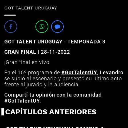
GOT TALENT URUGUAY
GOT TALENT URUGUAY
-
TEMPORADA 3
GRAN FINAL
| 28
-11-2022
¡Gran final en vivo!
En el 16º programa de
#GotTalentUY
,
Levandro
se subió al escenario y presentó su último acto
frente al jurado y la audiencia.
Compartí tu opinión con la comunidad
#GotTalentUY.
CAPÍTULOS ANTERIORES
PROGRAMA ESPECIAL