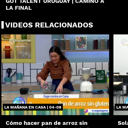
GOT TALENT URUGUAY | CAMINO A
LA FINAL
VIDEOS RELACIONADOS
LA MAÑANA EN CASA | 04-08
LA MA
Cómo hacer pan de arroz sin
Sol