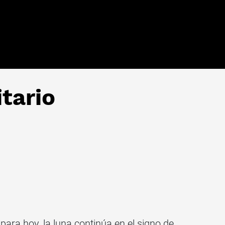
tario
s
para hoy, la luna continúa en el signo de