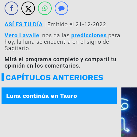
ASÍ ES TU DÍA
| Emitido el 21-12-2022
Vero Lavalle
, nos da las
predicciones
para
hoy, la luna se encuentra en el signo de
Sagitario.
Mirá el programa completo y compartí tu
opinión en los comentarios.
CAPÍTULOS ANTERIORES
ASÍ ES TU DÍA | 06-08-2026
Luna continúa en Tauro