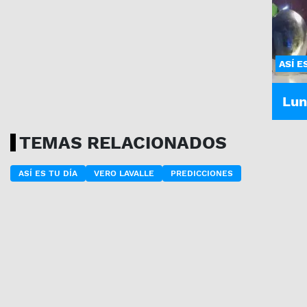
ASÍ E
Lun
TEMAS RELACIONADOS
ASÍ ES TU DÍA
VERO LAVALLE
PREDICCIONES