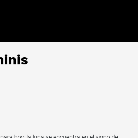
inis
s
para hoy, la luna se encuentra en el signo de