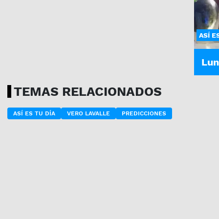
ASÍ E
Lun
TEMAS RELACIONADOS
ASÍ ES TU DÍA
VERO LAVALLE
PREDICCIONES