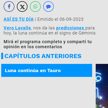
ASÍ ES TU DÍA
| Emitido el 06-09-2023
Vero Lavalle
, nos da las
predicciones
para
hoy, la luna continúa en el signo de Géminis.
Mirá el programa completo y compartí tu
opinión en los comentarios
CAPÍTULOS ANTERIORES
ASÍ ES TU DÍA | 06-08-2026
Luna continúa en Tauro