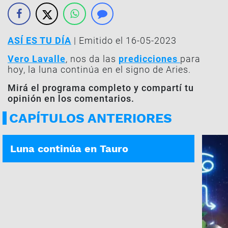
ASÍ ES TU DÍA
| Emitido el 16-05-2023
Vero Lavalle
, nos da las
predicciones
para
hoy, la luna continúa en el signo de Aries.
Mirá el programa completo y compartí tu
opinión en los comentarios.
CAPÍTULOS ANTERIORES
ASÍ ES TU DÍA | 06-08-2026
Luna continúa en Tauro