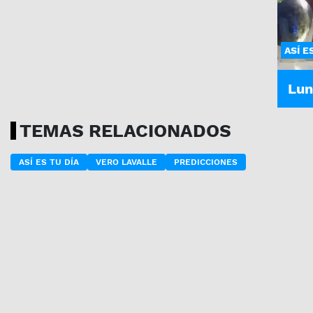
ASÍ E
Lun
TEMAS RELACIONADOS
ASÍ ES TU DÍA
VERO LAVALLE
PREDICCIONES