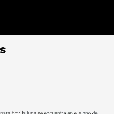
es
s
para hoy, la luna se encuentra en el signo de