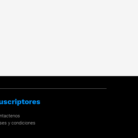
uscriptores
ntactenos
ses y condiciones