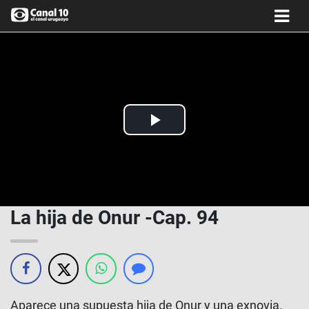
Play
Video
La hija de Onur -Cap. 94
Aparece una supuesta hija de Onur y una exnovia.