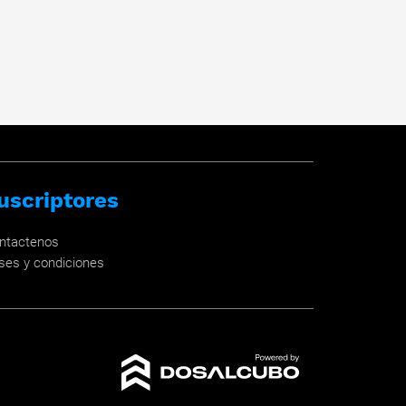
uscriptores
ntactenos
ses y condiciones