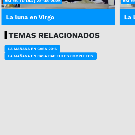
ASÍ ES TU DÍA | 22-08-2025
ASÍ E
La luna en Virgo
La 
TEMAS RELACIONADOS
LA MAÑANA EN CASA-2016
LA MAÑANA EN CASA CAPÍTULOS COMPLETOS