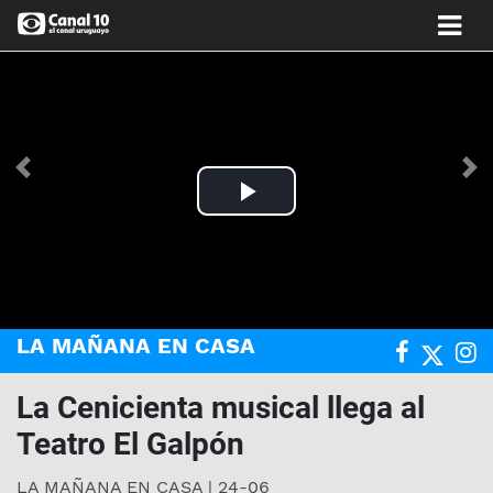
Anterior
Si
Play
Video
LA MAÑANA EN CASA
La Cenicienta musical llega al
Teatro El Galpón
LA MAÑANA EN CASA | 24-06