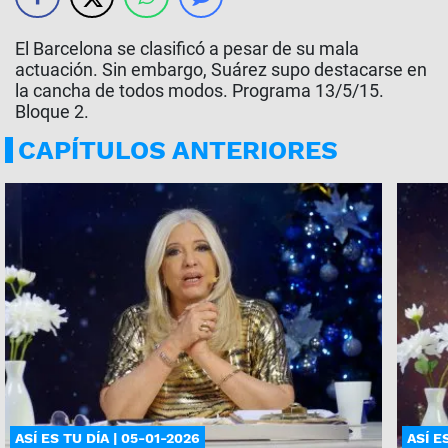
El Barcelona se clasificó a pesar de su mala
actuación. Sin embargo, Suárez supo destacarse en
la cancha de todos modos. Programa 13/5/15.
Bloque 2.
CAPÍTULOS ANTERIORES
ASÍ ES TU DÍA | 05-01-2026
ASÍ E