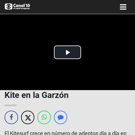
Play
Video
Kite en la Garzón
El Kitesurf crece en número de adeptos día a día en