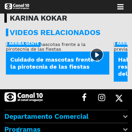
KARINA KOKAR
VIDEOS RELACIONADOS
ARRIBA GENTE
ARRIBA
Cuidado de mascotas frente a
Habl
la pirotecnia de las fiestas
resp
del 
Departamento Comercial
Programas