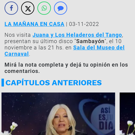
LA MAÑANA EN CASA
| 03-11-2022
Nos visita
Juana y Los Heladeros del Tango
,
presentan su último disco "
Sambayón
", el 10
noviembre a las 21 hs. en
Sala del Museo del
Carnaval
.
Mirá la nota completa y dejá tu opinión en los
comentarios.
CAPÍTULOS ANTERIORES