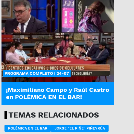
PROGRAMA COMPLETO | 24-07
¡Maximiliano Campo y Raúl Castro
en POLÉMICA EN EL BAR!
TEMAS RELACIONADOS
POLÉMICA EN EL BAR
JORGE "EL PIÑE" PIÑEYRÚA