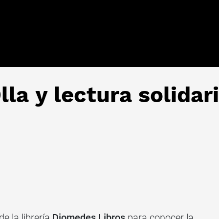
lla y lectura solidar
de la librería
Diomedes
Libros
para conocer la