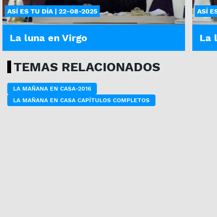
ASÍ ES TU DÍA | 22-08-2025
ASÍ E
La luna en Virgo
La 
TEMAS RELACIONADOS
LA MAÑANA EN CASA-2016
LA MAÑANA EN CASA CAPÍTULOS COMPLETOS