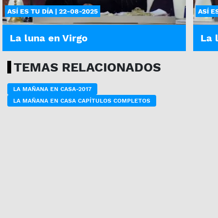
ASÍ ES TU DÍA | 22-08-2025
ASÍ E
La luna en Virgo
La 
TEMAS RELACIONADOS
LA MAÑANA EN CASA-2017
LA MAÑANA EN CASA CAPÍTULOS COMPLETOS