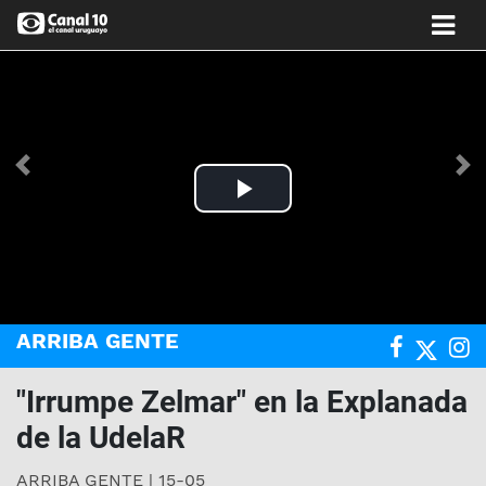
Anterior
Si
Play
Video
ARRIBA GENTE
"Irrumpe Zelmar" en la Explanada
de la UdelaR
ARRIBA GENTE | 15-05