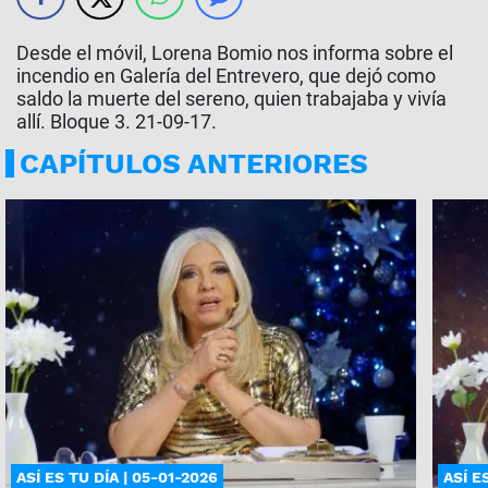
Desde el móvil, Lorena Bomio nos informa sobre el
incendio en Galería del Entrevero, que dejó como
saldo la muerte del sereno, quien trabajaba y vivía
allí. Bloque 3. 21-09-17.
CAPÍTULOS ANTERIORES
ASÍ ES TU DÍA | 05-01-2026
ASÍ E