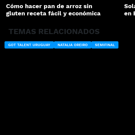
Cómo hacer pan de arroz sin
Sol
gluten receta fácil y económica
en 
TEMAS RELACIONADOS
GOT TALENT URUGUAY
NATALIA OREIRO
SEMIFINAL