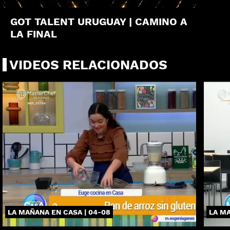
GOT TALENT URUGUAY | CAMINO A
LA FINAL
VIDEOS RELACIONADOS
LA MAÑANA EN CASA | 04-08
LA MA