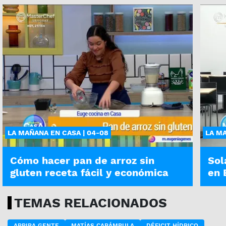
LA MAÑANA EN CASA | 04-08
LA MA
Cómo hacer pan de arroz sin
Sol
gluten receta fácil y económica
en 
TEMAS RELACIONADOS
ARRIBA GENTE
MATÍAS CARÁMBULA
DÉFICIT HÍDRICO