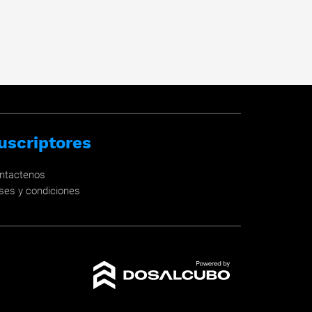
uscriptores
ntactenos
ses y condiciones