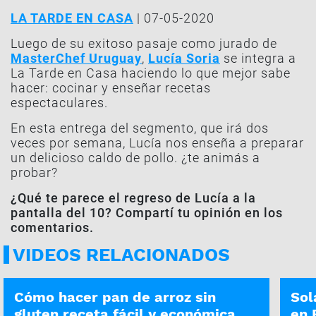
LA TARDE EN CASA
| 07-05-2020
Luego de su exitoso pasaje como jurado de
MasterChef Uruguay
,
Lucía Soria
se integra a
La Tarde en Casa haciendo lo que mejor sabe
hacer: cocinar y enseñar recetas
espectaculares.
En esta entrega del segmento, que irá dos
veces por semana, Lucía nos enseña a preparar
un delicioso caldo de pollo. ¿te animás a
probar?
¿Qué te parece el regreso de Lucía a la
pantalla del 10? Compartí tu opinión en los
comentarios.
VIDEOS RELACIONADOS
LA MAÑANA EN CASA | 04-08
LA MA
Cómo hacer pan de arroz sin
Sol
gluten receta fácil y económica
en 