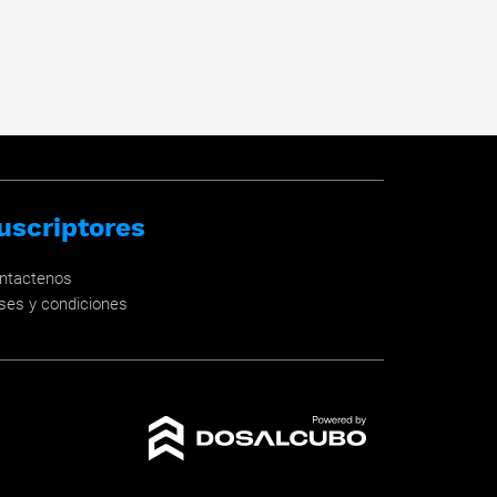
uscriptores
ntactenos
ses y condiciones