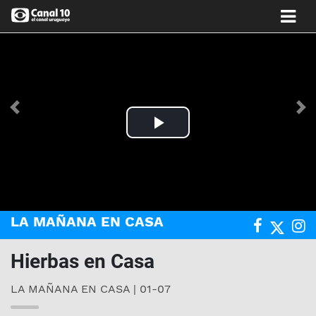
Anterior
Si
Play
Video
LA MAÑANA EN CASA
Hierbas en Casa
LA MAÑANA EN CASA | 01-07