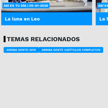
ASÍ ES TU DÍA | 05-01-2026
ASÍ E
La luna en Leo
La 
TEMAS RELACIONADOS
ARRIBA GENTE-2015
ARRIBA GENTE CAPÍTULOS COMPLETOS