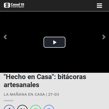
Anterior
Si
Play
Video
"Hecho en Casa": bitácoras
artesanales
LA MAÑANA EN CASA | 27-03