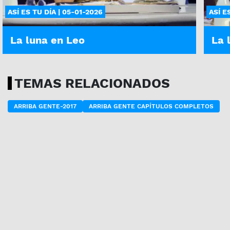
ASÍ ES TU DÍA | 05-01-2026
ASÍ E
La luna en Leo
La 
TEMAS RELACIONADOS
ARRIBA GENTE-2017
ARRIBA GENTE CAPÍTULOS COMPLETOS