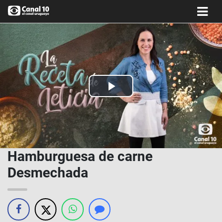
Play
Video
Hamburguesa de carne
Desmechada