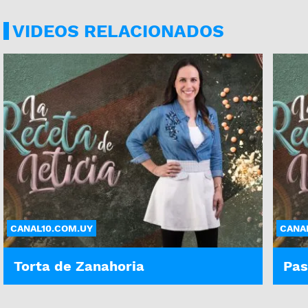
VIDEOS RELACIONADOS
CANAL10.COM.UY
CANA
Torta de Zanahoria
Pas