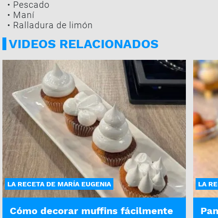
• Pescado
• Maní
• Ralladura de limón
VIDEOS RELACIONADOS
LA RECETA DE MARÍA EUGENIA
LA RE
Cómo decorar muffins fácilmente
Pan