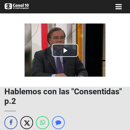
Play
Video
Hablemos con las "Consentidas"
p.2