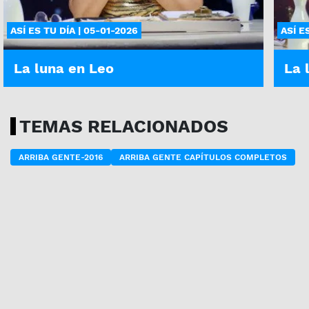
ASÍ ES TU DÍA | 05-01-2026
ASÍ E
La luna en Leo
La 
TEMAS RELACIONADOS
ARRIBA GENTE-2016
ARRIBA GENTE CAPÍTULOS COMPLETOS