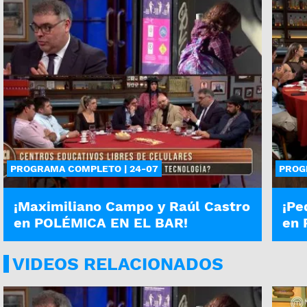
PROGRAMA COMPLETO | 24-07
PROG
¡Maximiliano Campo y Raúl Castro
¡Pe
en POLÉMICA EN EL BAR!
en 
VIDEOS RELACIONADOS