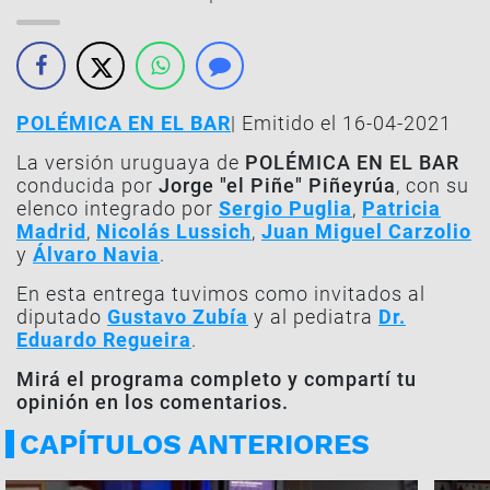
POLÉMICA EN EL BAR
| Emitido el 16-04-2021
La versión uruguaya de
POLÉMICA EN EL BAR
conducida por
Jorge "el Piñe" Piñeyrúa
, con su
elenco integrado por
Sergio Puglia
,
Patricia
Madrid
,
Nicolás Lussich
,
Juan Miguel Carzolio
y
Álvaro Navia
.
En esta entrega tuvimos como invitados al
diputado
Gustavo Zubía
y al pediatra
Dr.
Eduardo Regueira
.
Mirá el programa completo y compartí tu
opinión en los comentarios.
CAPÍTULOS ANTERIORES