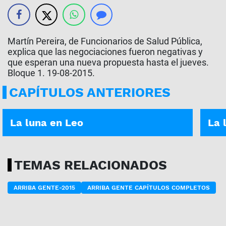
Martín Pereira, de Funcionarios de Salud Pública,
explica que las negociaciones fueron negativas y
que esperan una nueva propuesta hasta el jueves.
Bloque 1. 19-08-2015.
CAPÍTULOS ANTERIORES
ASÍ ES TU DÍA | 05-01-2026
ASÍ E
La luna en Leo
La 
TEMAS RELACIONADOS
ARRIBA GENTE-2015
ARRIBA GENTE CAPÍTULOS COMPLETOS