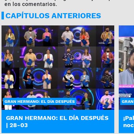
en los comentarios.
CAPÍTULOS ANTERIORES
GRAN HERMANO: EL DÍA DESPUÉS
GRAN
GRAN HERMANO: EL DÍA DESPUÉS
¡Pa
| 28-03
noc