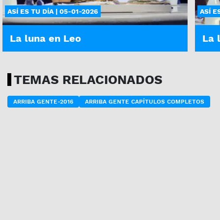
ASÍ ES TU DÍA | 05-01-2026
ASÍ E
La luna en Leo
La 
TEMAS RELACIONADOS
ARRIBA GENTE-2016
ARRIBA GENTE CAPÍTULOS COMPLETOS