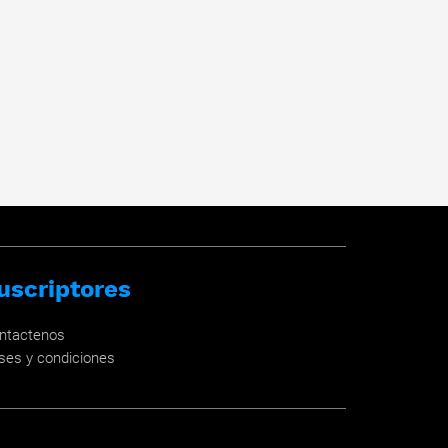
uscriptores
ntactenos
ses y condiciones