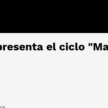
presenta el ciclo "
018