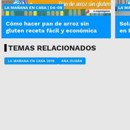
LA MAÑANA EN CASA | 04-08
LA MA
Cómo hacer pan de arroz sin
Sol
gluten receta fácil y económica
en 
TEMAS RELACIONADOS
LA MAÑANA EN CASA 2019
ANA DURÁN