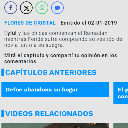
FLORES DE CRISTAL
| Emitido el 02-01-2019
E
ylül
y las chicas comienzan el Ramadan
mientras Feride sufre comprando su vestido de
novia junto a su suegra.
Mirá el capítulo y compartí tu opinión en los
comentarios.
CAPÍTULOS ANTERIORES
FLORES DE CRISTAL | 15-09
FLORE
Defne abandona su hogar
El 
con
VIDEOS RELACIONADOS