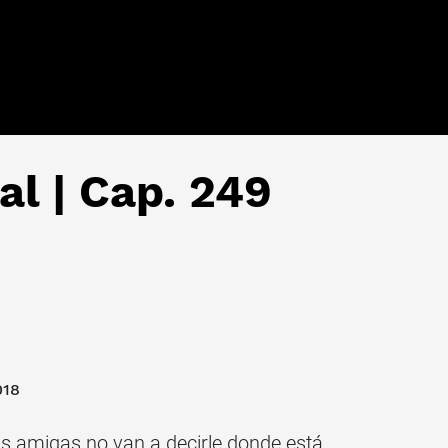
al | Cap. 249
018
s amigas no van a decirle donde está.